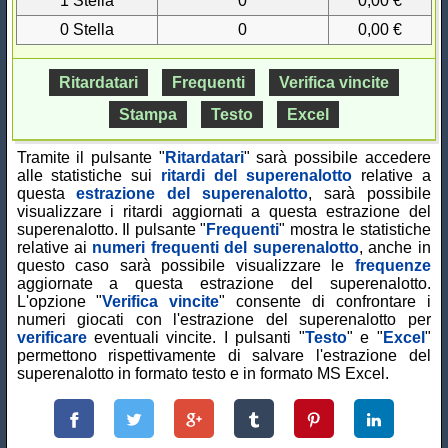
1 Stella
0
0,00 €
0 Stella
0
0,00 €
Ritardatari
Frequenti
Verifica vincite
Stampa
Testo
Excel
Tramite il pulsante "
Ritardatari
" sarà possibile accedere
alle statistiche sui
ritardi del superenalotto
relative a
questa
estrazione del superenalotto
, sarà possibile
visualizzare i ritardi aggiornati a questa estrazione del
superenalotto. Il pulsante "
Frequenti
" mostra le statistiche
relative ai
numeri frequenti del superenalotto
, anche in
questo caso sarà possibile visualizzare le
frequenze
aggiornate a questa estrazione del superenalotto.
L'opzione "
Verifica vincite
" consente di confrontare i
numeri giocati con l'estrazione del superenalotto per
verificare
eventuali vincite. I pulsanti "
Testo
" e "
Excel
"
permettono rispettivamente di salvare l'estrazione del
superenalotto in formato testo e in formato MS Excel.