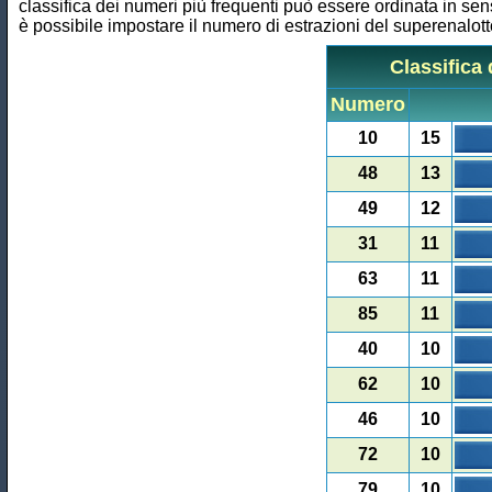
classifica dei numeri più frequenti può essere ordinata in sen
è possibile impostare il numero di estrazioni del superenalotto
Classifica 
Numero
10
15
48
13
49
12
31
11
63
11
85
11
40
10
62
10
46
10
72
10
79
10