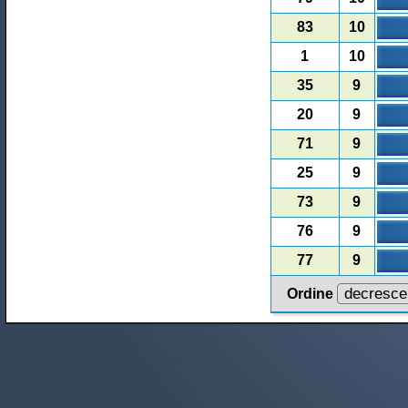
83
10
1
10
35
9
20
9
71
9
25
9
73
9
76
9
77
9
Ordine